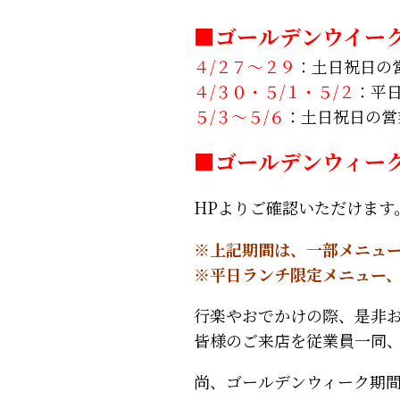
■ゴールデンウイー
４/２７～２９
：土日祝日の
４/３０・５/１・５/２
：平
５/３～５/６
：土日祝日の営
■ゴールデンウィー
HPよりご確認いただけます
※上記期間は、一部メニュ
※平日ランチ限定メニュー
行楽やおでかけの際、是非
皆様のご来店を従業員一同
尚、ゴールデンウィーク期