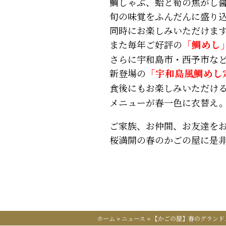
鯛しゃぶ、蛤と筍の焦がし
旬の味覚をふんだんに盛り
同時にお楽しみいただけま
また毎年ご好評の
「鯛めし
さらに宇和島市・西予市な
新登場の
「宇和島風鯛めし
食後にもお楽しみいただけ
メニューが春一色に衣替え
ご家族、お仲間、お友達を
桜満開の春のかごの屋に是
ホーム
»
ニュース
»
【かごの屋】春のグランド