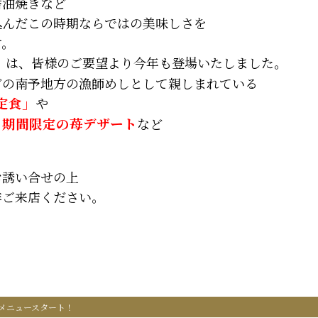
醤油焼きなど
込んだこの時期ならではの美味しさを
す。
」
は、皆様のご要望より今年も登場いたしました。
どの南予地方の漁師めしとして親しまれている
定食」
や
る
期間限定の苺デザート
など
。
お誘い合せの上
非ご来店ください。
メニュースタート！