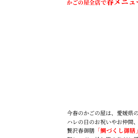
春メニュ
かごの屋
全店
で
今春のかごの屋は、愛媛県
ハレの日のお祝いやお仲間
贅沢春御膳
「鯛づくし御膳