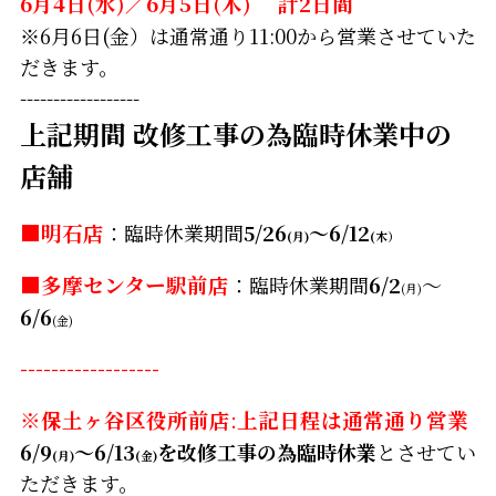
6月4日(水)／6月5日(木) 計2日間
※6月6日(金）は通常通り11:00から営業させていた
だきます。
------------------
上記期間 改修工事の為臨時休業中の
店舗
■明石店
：臨時休業期間
5/26
～6/12
(月)
(木）
■
多摩センター駅前店
：臨時休業期間
6/2
～
(月)
6/6
(金)
------------------
※保土ヶ谷区役所前店
:
上記日程は通常通り営業
6/9
～6/13
を改修工事の為臨時休業
とさせてい
(月)
(金)
ただきます。