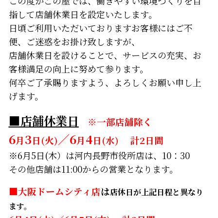
この度かごの屋では、働きやすい環境づくりを目
指して店舗休業日を設定いたします。
日頃ご利用いただいておりますお客様にはご不
便、ご迷惑をお掛け致しますが、
店舗休業日を設けることで、サービスの充実、お
客様満足の向上に努めて参ります。
何卒ご了承賜りますよう、よろしくお願い申し上
げます。
■店舗休業日
※一部店舗除く
6
3
／6
4
月
日(火)
月
日(水)
計2日間
※6月5日(木）は河内長野市役所店は、10：30
その他店舗は11:00からの営業となります。
■
大阪ドームシティ店
は
店休日が上記日程と異なり
ます。