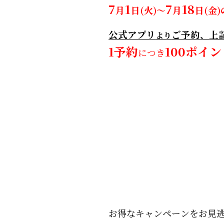
7
1
7
18
月
日
(火)～
月
日
(金)
公式アプリ
ご予約
、
上
より
1予約
100ポイン
につき
お得なキャンペーンをお見逃