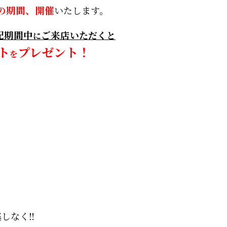
の期間、開催
いたします。
記期間中
ご来店
いただくと
に
ト
プレゼント！
を
しなく‼