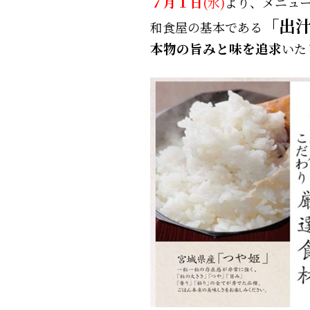
７月１日
(水)
より、メニュ
「出
和食屋の基本である
本物の旨みと味を追求
いた