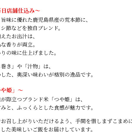
毎日店舗仕込み～
と旨味に優れた鹿児島県産の荒本節に、
ワシ節などを独自ブレンド。
加えたお出汁は、
品な香りが両立。
わりの味に仕上げました。
し巻き」や「汁物」は、
かした、奥深い味わいが格別の逸品です。
つや姫」～
味が際立つブランド米「つや姫」は、
甘みと、ふっくらとした食感が魅力です。
でお召し上がりいただけるよう、手間を惜しまずこまめ
とした美味しいご飯をお届けしています。