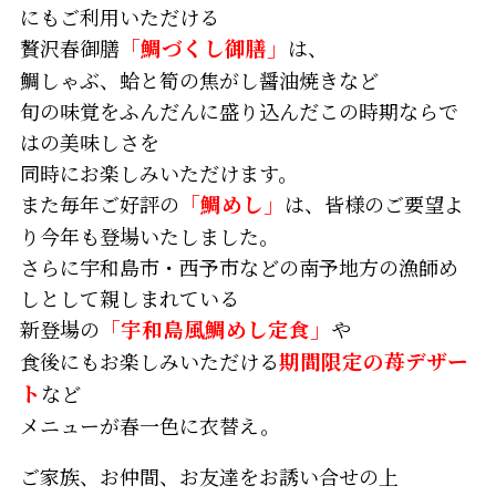
にもご利用いただける
贅沢春御膳
「鯛づくし御膳」
は、
鯛しゃぶ、蛤と筍の焦がし醤油焼きなど
旬の味覚をふんだんに盛り込んだこの時期ならで
はの美味しさを
同時にお楽しみいただけます。
また毎年ご好評の
「鯛めし」
は、皆様のご要望よ
り今年も登場いたしました。
さらに宇和島市・西予市などの南予地方の漁師め
しとして親しまれている
新登場の
「宇和島風鯛めし定食」
や
食後にもお楽しみいただける
期間限定の苺デザー
ト
など
メニューが春一色に衣替え。
ご家族、お仲間、お友達をお誘い合せの上