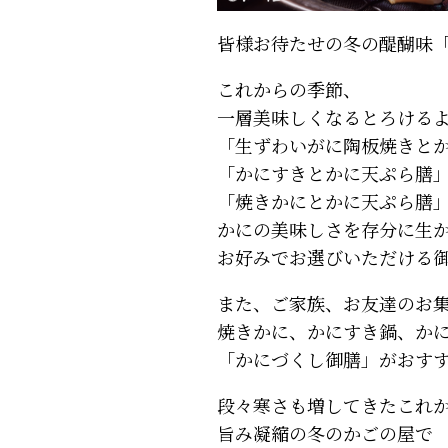
皆様お待たせの冬の醍醐味
これからの季節、
一層美味しくなるとろける
「生ずわいがに陶板焼きと
「かにすきとかに天ぷら膳
「焼きかにとかに天ぷら膳
かにの美味しさを存分に生
お好みでお選びいただける
また、ご家族、お友達のお
焼きかに、かにすき鍋、か
「かにづくし御膳」がおす
段々寒さも増してきたこれ
旨み凝縮の冬のかごの屋で