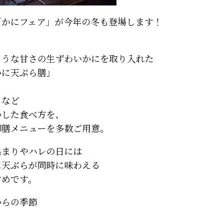
「かにフェア」が今年の冬も登場します！
ような甘さの生ずわいかにを取り入れた
かに天ぷら膳」
」
」など
かした食べ方を、
御膳メニューを多数ご用意。
集まりやハレの日には
に天ぷらが同時に味わえる
すめです。
からの季節