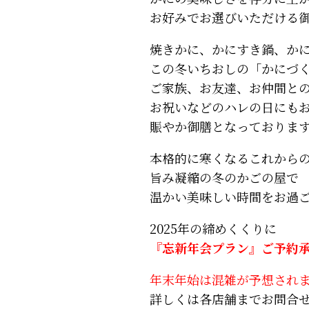
お好みでお選びいただける
焼きかに、かにすき鍋、か
この冬いちおしの「かにづ
ご家族、お友達、お仲間と
お祝いなどのハレの日にも
賑やか御膳となっておりま
本格的に寒くなるこれから
旨み凝縮の冬のかごの屋で
温かい美味しい時間をお過
2025年の締めくくりに
『忘新年会プラン』ご予約
年末年始は混雑が予想され
詳しくは各店舗までお問合