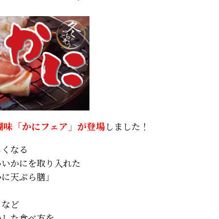
醐味「かにフェア」が登場
しました！
しくなる
わいかにを取り入れた
かに天ぷら膳」
」
」など
かした食べ方を、