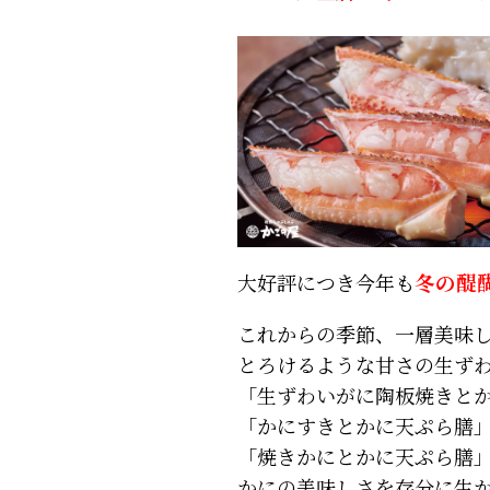
大好評につき今年も
冬の醍
これからの季節、一層美味
とろけるような甘さの生ず
「生ずわいがに陶板焼きと
「かにすきとかに天ぷら膳
「焼きかにとかに天ぷら膳
かにの美味しさを存分に生