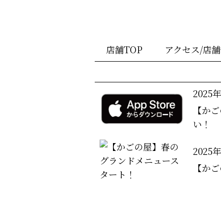
店舗TOP
アクセス/店
2025
【かご
い！
2025
【かご