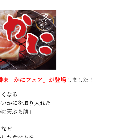
醐味「かにフェア」が登場
しました！
しくなる
わいかにを取り入れた
かに天ぷら膳」
」
」など
かした食べ方を、