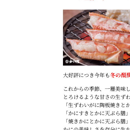
大好評につき今年も
冬の醍
これからの季節、一層美味
とろけるような甘さの生ず
「生ずわいがに陶板焼きと
「かにすきとかに天ぷら膳
「焼きかにとかに天ぷら膳
かにの美味しさを存分に生