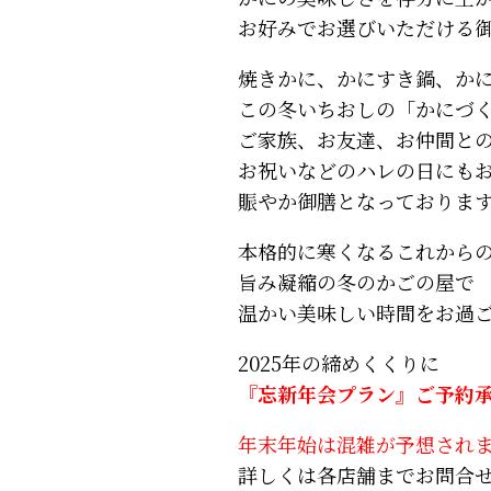
お好みでお選びいただける
焼きかに、かにすき鍋、か
この冬いちおしの「かにづ
ご家族、お友達、お仲間と
お祝いなどのハレの日にも
賑やか御膳となっておりま
本格的に寒くなるこれから
旨み凝縮の冬のかごの屋で
温かい美味しい時間をお過
2025年の締めくくりに
『忘新年会プラン』ご予約
年末年始は混雑が予想され
詳しくは各店舗までお問合