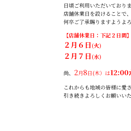
日頃ご利用いただいており
店舗休業日を設けることで
何卒ご了承賜りますようよ
【店舗休業日：下記２日間
２月６日
(火)
２月７日
(水)
2
8
12:0
尚、
月
日(木）は
これからも地域の皆様に愛
引き続きよろしくお願いい