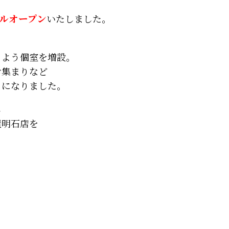
、
ルオープン
いたしました。
るよう個室を増設。
お集まりなど
うになりました。
し
屋明石店を
う
。