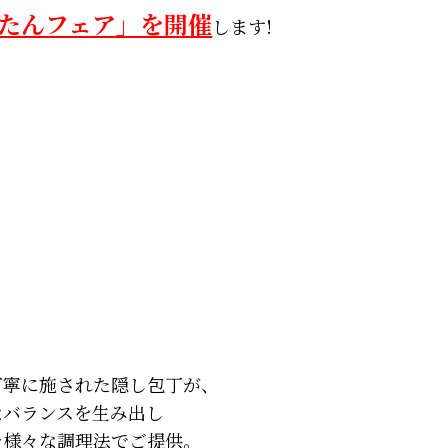
たんフェア」を開催
します!
丁寧に施された隠し包丁が、
なバランスを生み出し
を様々な調理法でご提供。